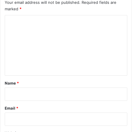
Your email address will not be published.
Required fields are
marked
*
C
o
m
m
e
n
t
*
Name
*
Email
*