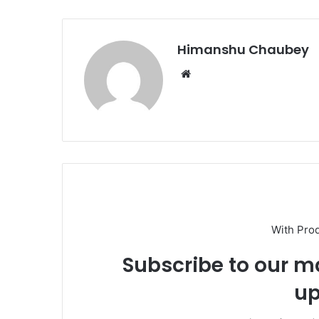
o
o
o
n
k
Himanshu Chaubey
With Pro
Subscribe to our ma
up