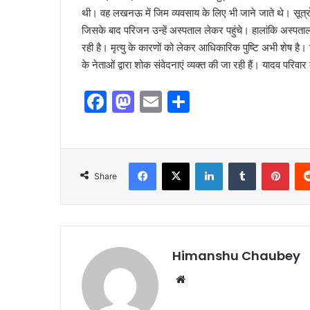
थी। वह लखनऊ में जिम व्यवसाय के लिए भी जाने जाते थे। सूत
जिसके बाद परिजन उन्हें अस्पताल लेकर पहुंचे। हालांकि अस्पताल 
रही है। मृत्यु के कारणों को लेकर आधिकारिक पुष्टि अभी शेष है।
के नेताओं द्वारा शोक संवेदनाएं व्यक्त की जा रही हैं। यादव परिव
F
M
E
S
a
a
m
h
c
st
ai
ar
e
o
l
e
Share
b
d
o
o
o
n
k
Himanshu Chaubey