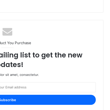
duct You Purchase
iling list to get the new
dates!
or sit amet, consectetur.