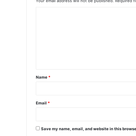
Your email address will not be published.
Required f
C
o
m
m
e
n
t
*
Name
*
Email
*
Save my name, email, and website in this browse