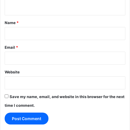
n
t
*
Name
*
Email
*
Website
Save my name, email, and website in this browser for the next
time I comment.