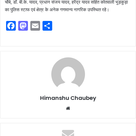
चौबे, डॉ. बी.के. यादव, प्रधान संजय यादव, हरेंद्र यादव सहित कोतवाली भुड़कुड़ा
का पुलिस स्टाफ एवं क्षेत्र के अनेक गणमान्य नागरिक उपस्थित रहे।
F
M
E
S
a
a
m
h
c
st
ai
ar
e
o
l
e
b
d
o
o
o
n
k
Himanshu Chaubey