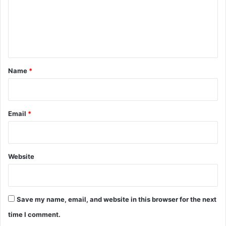
m
e
n
t
*
Name
*
Email
*
Website
Save my name, email, and website in this browser for the next
time I comment.