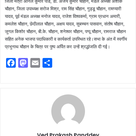
जिला मंत्री अनिल कुमार पांडे, डॉ. अजय कुमार चौहान, मंडल अध्यक्ष अशोक
चौहान, जिला उपाध्यक्ष सरोज मिश्र, राम सिंह चौहान, गुड्डू चौहान, रामप्यारी
यादव, पूर्व मंडल अध्यक्ष मनोज यादव, राजेश विश्वकर्मा, ग्राम प्रधान अमारी,
कमलेश चौहान, छेदीलाल चौहान, अक्षय यादव, सुबच्चन पासवान, संतोष चौहान,
जुगल किशोर चौहान, बी.के. चौहान, शनेश्वर चौहान, पप्पू चौहान, रामराज चौहान
सहित अनेक भाजपा पदाधिकारी व कार्यकर्ता उपस्थित रहे।सभा के अंत में स्वर्गीय
प्रभुनाथ चौहान के चित्र पर पुष्प अर्पित कर उन्हें श्रद्धांजलि दी गई।
F
M
E
S
a
a
m
h
c
st
ai
ar
e
o
l
e
b
d
o
o
o
n
k
Ved Prakash Panddey