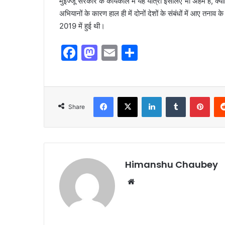
मुइज्जू सरकार के कार्यकाल में यह यात्रा इसलिए भी अहम है, क्
अभियानों के कारण हाल ही में दोनों देशों के संबंधों में आए तनाव
2019 में हुई थी।
F
M
E
S
a
a
m
h
c
st
ai
ar
e
o
l
e
Share
b
d
o
o
o
n
k
Himanshu Chaubey