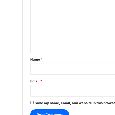
C
o
m
m
e
n
t
*
Name
*
Email
*
Save my name, email, and website in this browse