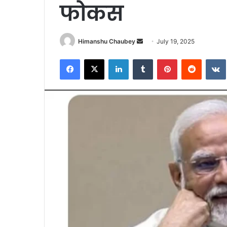
फोकस
Himanshu Chaubey
July 19, 2025