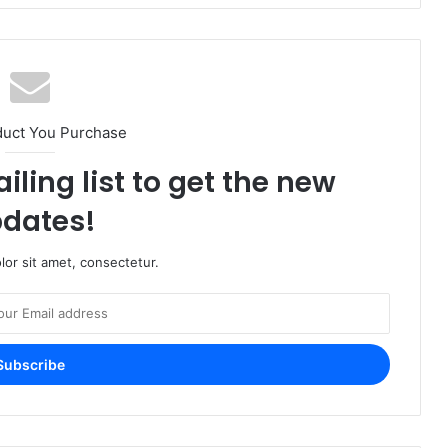
duct You Purchase
iling list to get the new
dates!
or sit amet, consectetur.