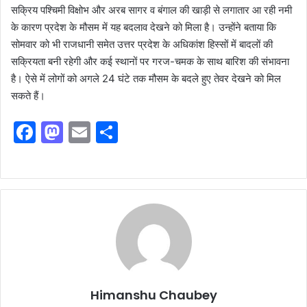
सक्रिय पश्चिमी विक्षोभ और अरब सागर व बंगाल की खाड़ी से लगातार आ रही नमी
के कारण प्रदेश के मौसम में यह बदलाव देखने को मिला है। उन्होंने बताया कि
सोमवार को भी राजधानी समेत उत्तर प्रदेश के अधिकांश हिस्सों में बादलों की
सक्रियता बनी रहेगी और कई स्थानों पर गरज-चमक के साथ बारिश की संभावना
है। ऐसे में लोगों को अगले 24 घंटे तक मौसम के बदले हुए तेवर देखने को मिल
सकते हैं।
F
M
E
S
a
a
m
h
c
st
ai
ar
e
o
l
e
b
d
o
o
o
n
k
Himanshu Chaubey