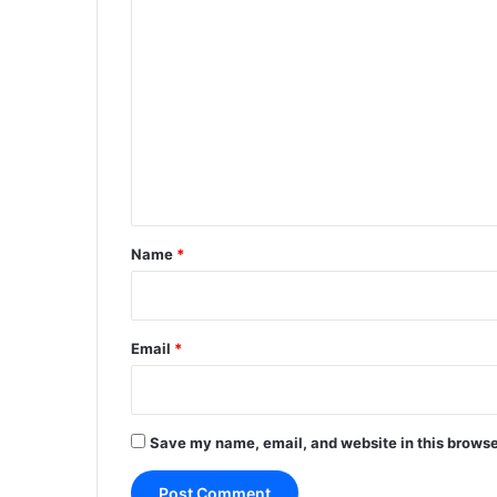
C
o
m
m
e
n
t
*
Name
*
Email
*
Save my name, email, and website in this browse