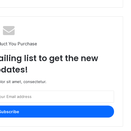
duct You Purchase
iling list to get the new
dates!
or sit amet, consectetur.