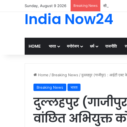
Sunday, August 9 2026
Breaking News
सीएम योगी ने लखनऊ
India Now24
HOME
भारत
मनोरंजन
धर्म
राजनीति
स्
Home
/
Breaking News
/
दुल्लहपुर (गाजीपुर) : आईटी एक्ट क
Breaking News
भारत
दुल्लहपुर (गाजीपु
वांछित अभियुक्त को