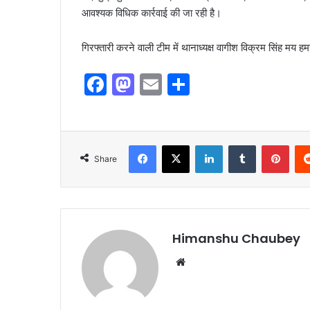
आवश्यक विधिक कार्रवाई की जा रही है।
गिरफ्तारी करने वाली टीम में थानाध्यक्ष वागीश विक्रम सिंह मय ह
F
M
E
S
a
a
m
h
c
st
ai
ar
e
o
l
e
Share
b
d
o
o
o
n
k
Himanshu Chaubey