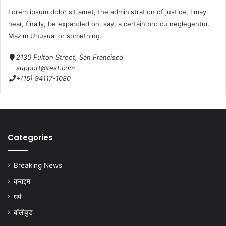
Lorem ipsum dolor sit amet, the administration of justice, I may
hear, finally, be expanded on, say, a certain pro cu neglegentur.
Mazim.Unusual or something.
2130 Fulton Street, San Francisco
support@test.com
+(15) 94117-1080
Categories
Breaking News
क्राइम
धर्म
बॉलीवुड