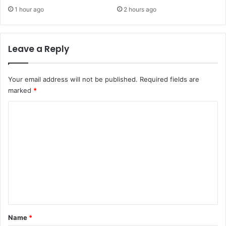
1 hour ago
2 hours ago
Leave a Reply
Your email address will not be published.
Required fields are
marked
*
C
o
m
m
e
n
t
*
Name
*