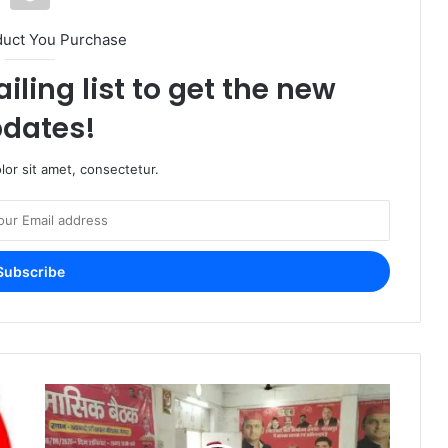
duct You Purchase
iling list to get the new
dates!
or sit amet, consectetur.