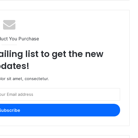
duct You Purchase
iling list to get the new
dates!
or sit amet, consectetur.