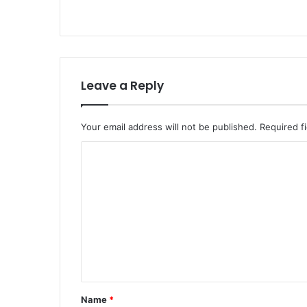
Leave a Reply
Your email address will not be published.
Required f
C
o
m
m
e
n
t
*
Name
*