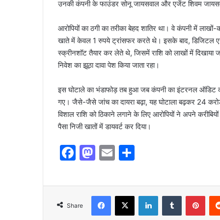
उनकी कंपनी के फाउंडर सोनू जायसवाल और एजेंट शिवम जायसव
​आरोपियों का ठगी का तरीका बेहद शातिर था। वे कंपनी में लाखों-कर
खाते में केवल 1 रुपये ट्रांसफर करते थे। इसके बाद, डिजिटल एडि
स्क्रीनशॉट तैयार कर लेते थे, जिसमें राशि को लाखों में दिखाया
निवेश का झूठा दावा पेश किया जाता रहा।
​इस घोटाले का भंडाफोड़ तब हुआ जब कंपनी का इंटरनल ऑडिट कराय
गए। जैसे-जैसे जांच का दायरा बढ़ा, यह घोटाला बढ़कर 24 करोड़
विशाल राशि को ठिकाने लगाने के लिए आरोपियों ने अपने करीबियों औ
पैसा निजी खातों में डायवर्ट कर दिया।
F
M
E
S
a
a
m
h
c
st
ai
ar
e
o
l
e
Share
b
d