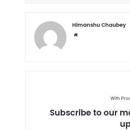
o
o
o
n
k
Himanshu Chaubey
With Pro
Subscribe to our ma
up