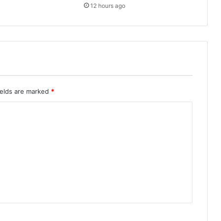
12 hours ago
ields are marked
*