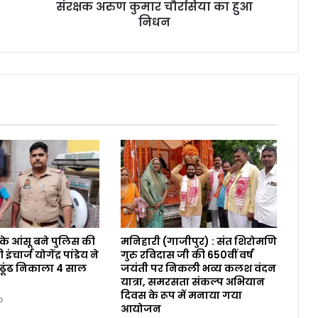
संरक्षक अरुण कुमार चौरसिया का हुआ
निधन
 के आंसू बने पुलिस की
मनिहारी (गाजीपुर) : संत शिरोमणि
ंचार्ज योगेंद्र पांडेय ने
गुरु रविदास जी की 650वीं वर्ष
 ढूंढ निकाला 4 साल
जयंती पर निकली भव्य कलश वंदन
यात्रा, समरसता संकल्प अभियान
दिवस के रूप में मनाया गया
o
आयोजन