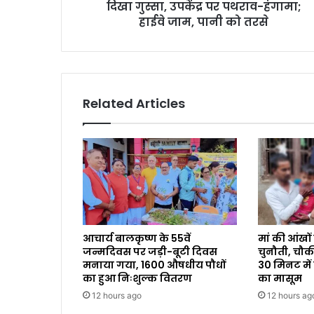
दिखा गुस्सा, उपकेंद्र पर पथराव-हंगामा;
हाईवे जाम, पानी को तरसे
Related Articles
आचार्य बालकृष्ण के 55वें
मां की आंखों
जन्मदिवस पर जड़ी-बूटी दिवस
चुनौती, चौकी इ
मनाया गया, 1600 औषधीय पौधों
30 मिनट में
का हुआ निःशुल्क वितरण
का मासूम
12 hours ago
12 hours ag