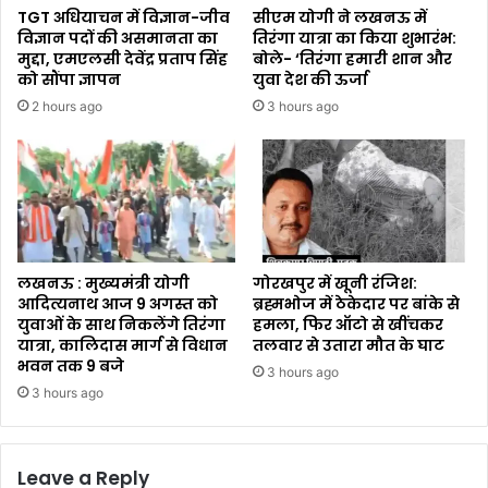
TGT अधियाचन में विज्ञान-जीव
सीएम योगी ने लखनऊ में
विज्ञान पदों की असमानता का
तिरंगा यात्रा का किया शुभारंभ:
मुद्दा, एमएलसी देवेंद्र प्रताप सिंह
बोले- ‘तिरंगा हमारी शान और
को सौंपा ज्ञापन
युवा देश की ऊर्जा
2 hours ago
3 hours ago
लखनऊ : मुख्यमंत्री योगी
गोरखपुर में खूनी रंजिश:
आदित्यनाथ आज 9 अगस्त को
ब्रह्मभोज में ठेकेदार पर बांके से
युवाओं के साथ निकलेंगे तिरंगा
हमला, फिर ऑटो से खींचकर
यात्रा, कालिदास मार्ग से विधान
तलवार से उतारा मौत के घाट
भवन तक 9 बजे
3 hours ago
3 hours ago
Leave a Reply