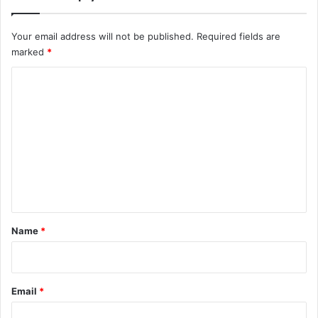
Your email address will not be published.
Required fields are
marked
*
C
o
m
m
e
n
t
*
Name
*
Email
*