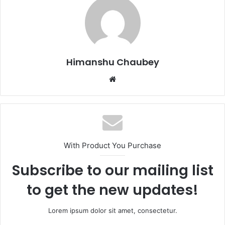
b
d
o
o
o
n
k
Himanshu Chaubey
With Product You Purchase
Subscribe to our mailing list
to get the new updates!
Lorem ipsum dolor sit amet, consectetur.