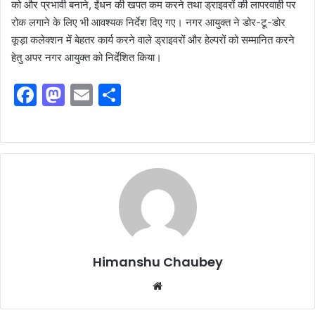
को और प्रभावी बनाने, ईंधन की खपत कम करने तथा ड्राइवरों की लापरवाही पर
रोक लगाने के लिए भी आवश्यक निर्देश दिए गए। नगर आयुक्त ने डोर-टू-डोर
कूड़ा कलेक्शन में बेहतर कार्य करने वाले ड्राइवरों और हेल्परों को सम्मानित करने
हेतु अपर नगर आयुक्त को निर्देशित किया।
F
M
E
S
a
a
m
h
c
st
ai
ar
e
o
l
e
b
d
o
o
o
n
k
Himanshu Chaubey