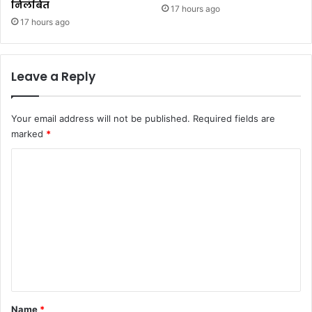
निलंबित
17 hours ago
17 hours ago
Leave a Reply
Your email address will not be published.
Required fields are
marked
*
C
o
m
m
e
n
t
*
Name
*