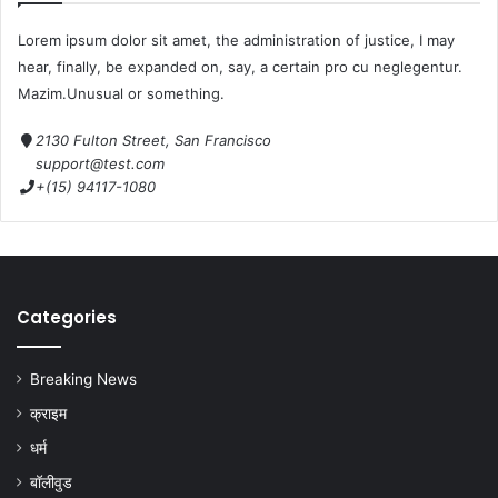
Lorem ipsum dolor sit amet, the administration of justice, I may
hear, finally, be expanded on, say, a certain pro cu neglegentur.
Mazim.Unusual or something.
2130 Fulton Street, San Francisco
support@test.com
+(15) 94117-1080
Categories
Breaking News
क्राइम
धर्म
बॉलीवुड