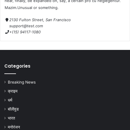
hear, finally, be expanded on, say, a certain pro cu neglegentur.
Mazim.Unusual or something.
2130 Fulton Street, San Francisco
support@test.com
+(15) 94117-1080
Categories
Breaking News
क्राइम
धर्म
बॉलीवुड
भारत
मनोरंजन