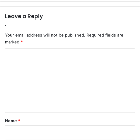
Leave a Reply
Your email address will not be published.
Required fields are
marked
*
C
o
m
m
e
n
t
*
Name
*