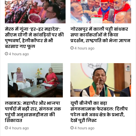
मेरठ में गूंजा ‘हर-हर महादेव’:
गोरखपुर में काली पट्टी बांधकर
सीएम योगी ने कांवड़ियों पर की
सपा कार्यकर्ताओं ने किया
पुष्पवर्षा, हेलीकॉप्टर से भी
प्रदर्शन, राष्ट्रपति को भेजा ज्ञापन
बरसाए गए फूल
4 hours ago
4 hours ago
लखनऊ: महापौर और भाजपा
यूपी बीजेपी का बड़ा
पार्षदों में बढ़ी रार, संगठन तक
संगठनात्मक फेरबदल: दिलीप
पहुंची अनुशासनहीनता की
पटेल बने अवध क्षेत्र के प्रभारी,
शिकायत
देखें पूरी लिस्ट
4 hours ago
4 hours ago