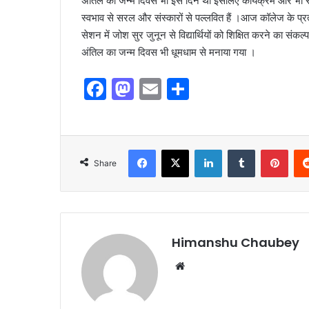
अंतिल का जन्म दिवस भी इस दिन था इसलिए कार्यक्रम और भी रोचक
स्वभाव से सरल और संस्कारों से पल्लवित हैं ।आज कॉलेज के प
सेशन में जोश सुर जुनून से विद्यार्थियों को शिक्षित करने का संक
अंतिल का जन्म दिवस भी धूमधाम से मनाया गया ।
F
M
E
S
a
a
m
h
c
st
ai
ar
e
o
l
e
Share
b
d
o
o
o
n
k
Himanshu Chaubey