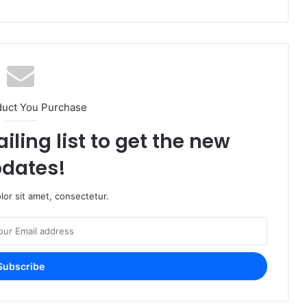
duct You Purchase
iling list to get the new
dates!
or sit amet, consectetur.