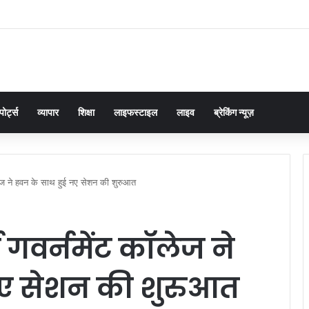
यर बालिका फुटबॉल टीम के लिए जिला स्तरीय ट्रायल संपन्न, पांच खिलाड़ी मंडलीय चयन के लिए च
पोर्ट्स
व्यापार
शिक्षा
लाइफस्टाइल
लाइव
ब्रेकिंग न्यूज़
 कॉलेज ने हवन के साथ हुई नए सेशन की शुरुआत
र्य गवर्नमेंट कॉलेज ने
नए सेशन की शुरुआत