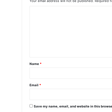
Your email address will not be published.
Required f
C
o
m
m
e
n
t
*
Name
*
Email
*
Save my name, email, and website in this browse