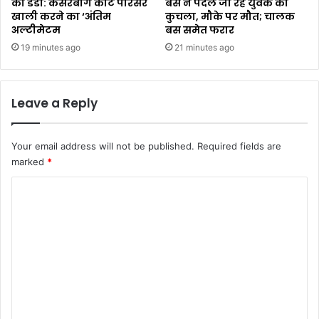
का डंडा: कैसरबाग कोर्ट परिसर
बस ने पैदल जा रहे युवक को
खाली करने का ‘अंतिम
कुचला, मौके पर मौत; चालक
अल्टीमेटम
बस समेत फरार
19 minutes ago
21 minutes ago
Leave a Reply
Your email address will not be published.
Required fields are
marked
*
C
o
m
m
e
n
t