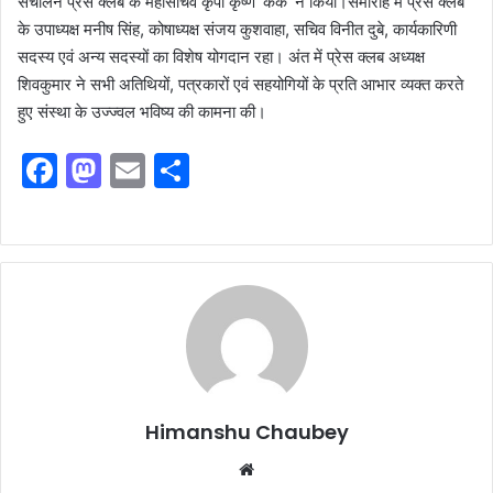
संचालन प्रेस क्लब के महासचिव कृपा कृष्ण ‘केके’ ने किया।समारोह में प्रेस क्लब
के उपाध्यक्ष मनीष सिंह, कोषाध्यक्ष संजय कुशवाहा, सचिव विनीत दुबे, कार्यकारिणी
सदस्य एवं अन्य सदस्यों का विशेष योगदान रहा। अंत में प्रेस क्लब अध्यक्ष
शिवकुमार ने सभी अतिथियों, पत्रकारों एवं सहयोगियों के प्रति आभार व्यक्त करते
हुए संस्था के उज्ज्वल भविष्य की कामना की।
F
M
E
S
a
a
m
h
c
st
ai
ar
e
o
l
e
b
d
o
o
o
n
k
Himanshu Chaubey