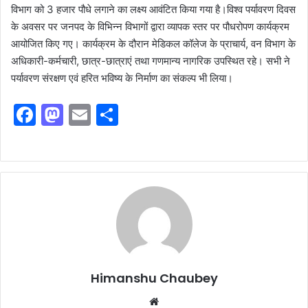
विभाग को 3 हजार पौधे लगाने का लक्ष्य आवंटित किया गया है।विश्व पर्यावरण दिवस
के अवसर पर जनपद के विभिन्न विभागों द्वारा व्यापक स्तर पर पौधरोपण कार्यक्रम
आयोजित किए गए। कार्यक्रम के दौरान मेडिकल कॉलेज के प्राचार्य, वन विभाग के
अधिकारी-कर्मचारी, छात्र-छात्राएं तथा गणमान्य नागरिक उपस्थित रहे। सभी ने
पर्यावरण संरक्षण एवं हरित भविष्य के निर्माण का संकल्प भी लिया।
F
M
E
S
a
a
m
h
c
st
ai
ar
e
o
l
e
b
d
o
o
o
n
k
Himanshu Chaubey