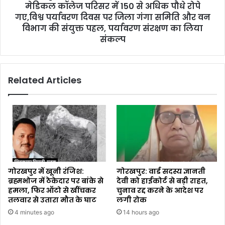
मेडिकल कॉलेज परिसर में 150 से अधिक पौधे रोपे
गए,विश्व पर्यावरण दिवस पर जिला गंगा समिति और वन
विभाग की संयुक्त पहल, पर्यावरण संरक्षण का लिया
संकल्प
Related Articles
गोरखपुर में खूनी रंजिश:
गोरखपुर: वार्ड सदस्य ज्ञानती
ब्रह्मभोज में ठेकेदार पर बांके से
देवी को हाईकोर्ट से बड़ी राहत,
हमला, फिर ऑटो से खींचकर
चुनाव रद्द करने के आदेश पर
तलवार से उतारा मौत के घाट
लगी रोक
4 minutes ago
14 hours ago