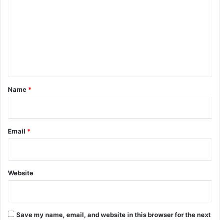
m
m
e
n
t
*
Name
*
Email
*
Website
Save my name, email, and website in this browser for the next