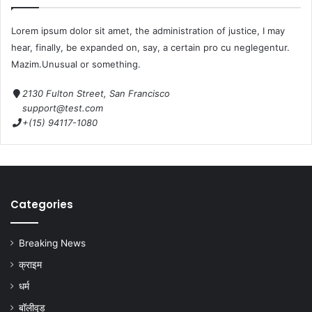
Lorem ipsum dolor sit amet, the administration of justice, I may
hear, finally, be expanded on, say, a certain pro cu neglegentur.
Mazim.Unusual or something.
2130 Fulton Street, San Francisco
support@test.com
+(15) 94117-1080
Categories
Breaking News
क्राइम
धर्म
बॉलीवुड