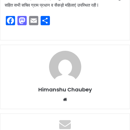
सहित सभी सचिव ग्राम प्रधान व सैकड़ो महिलाएं उपस्थित रही l
F
M
E
S
a
a
m
h
c
st
ai
ar
e
o
l
e
b
d
o
o
o
n
k
Himanshu Chaubey