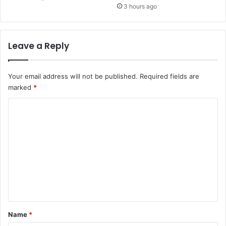
3 hours ago
Leave a Reply
Your email address will not be published.
Required fields are
marked
*
C
o
m
m
e
n
t
*
Name
*