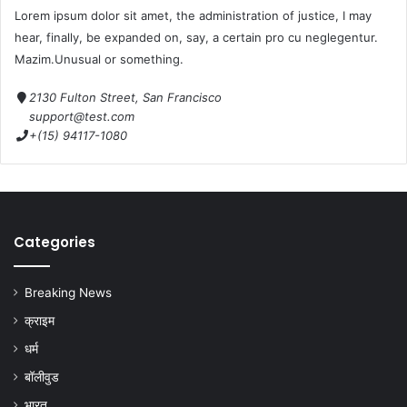
Lorem ipsum dolor sit amet, the administration of justice, I may
hear, finally, be expanded on, say, a certain pro cu neglegentur.
Mazim.Unusual or something.
2130 Fulton Street, San Francisco
support@test.com
+(15) 94117-1080
Categories
Breaking News
क्राइम
धर्म
बॉलीवुड
भारत