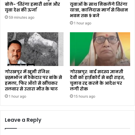
बोले- ‘तिरंगा हमारी शान और
युवाओं के साथ निकलेंगे तिरंगा
युवा देश की ऊर्जा
यात्रा, कालिदास मार्ग से विधान
भवन तक 9 बजे
59 minutes ago
1 hour ago
गोरखपुर में खूनी रंजिश:
गोरखपुर: वार्ड सदस्य ज्ञानती
ब्रह्मभोज में ठेकेदार पर बांके से
देवी को हाईकोर्ट से बड़ी राहत,
हमला, फिर ऑटो से खींचकर
चुनाव रद्द करने के आदेश पर
तलवार से उतारा मौत के घाट
लगी रोक
1 hour ago
15 hours ago
Leave a Reply