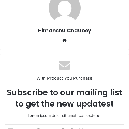
o
o
o
n
k
Himanshu Chaubey
With Product You Purchase
Subscribe to our mailing list
to get the new updates!
Lorem ipsum dolor sit amet, consectetur.