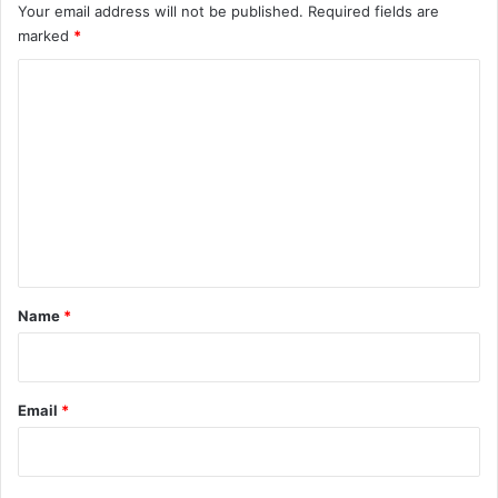
Your email address will not be published.
Required fields are
marked
*
C
o
m
m
e
n
t
*
Name
*
Email
*