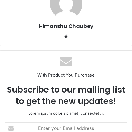
o
o
o
n
k
Himanshu Chaubey
With Product You Purchase
Subscribe to our mailing list
to get the new updates!
Lorem ipsum dolor sit amet, consectetur.