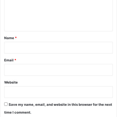
m
e
n
t
*
Name
*
Email
*
Website
Save my name, email, and website in this browser for the next
time I comment.