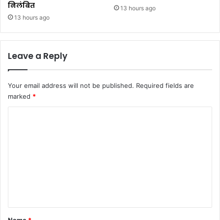
निलंबित
13 hours ago
13 hours ago
Leave a Reply
Your email address will not be published.
Required fields are
marked
*
C
o
m
m
e
n
t
*
Name
*