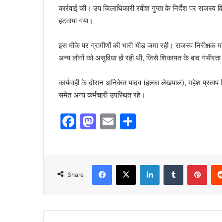
कार्रवाई की। उप जिलाधिकारी रवीश गुप्ता के निर्देश पर राजस्व
हटवाया गया।
इस मौके पर ग्रामीणों की भारी भीड़ जमा रही। राजस्व निरीक्षक 
अन्य लोगों को असुविधा हो रही थी, जिसे शिकायत के बाद गंभीरत
कार्यवाही के दौरान अनिकेत यादव (हल्का लेखपाल), महेश प्रताप 
समेत अन्य कर्मचारी उपस्थित रहे।
F
M
E
S
a
a
m
h
c
st
ai
ar
e
o
l
e
Share
b
d
o
o
o
n