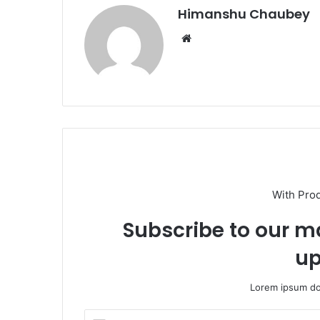
k
Himanshu Chaubey
With Pro
Subscribe to our ma
up
Lorem ipsum dol