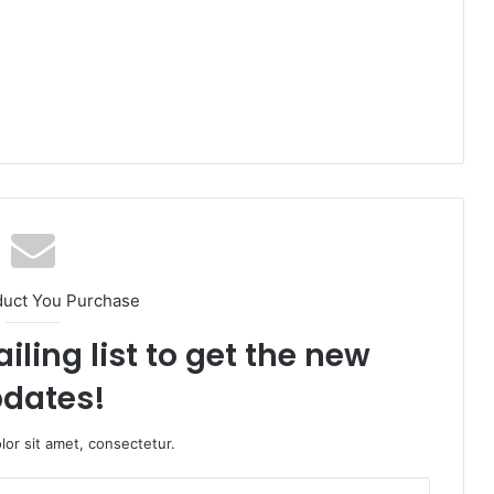
duct You Purchase
iling list to get the new
dates!
or sit amet, consectetur.