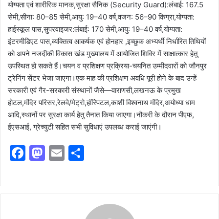
योग्यता एवं शारीरिक मानक,सुरक्षा सैनिक (Security Guard):लंबाई: 167.5
सेमी,सीना: 80–85 सेमी,आयु: 19–40 वर्ष,वजन: 56–90 किग्रा,योग्यता:
हाईस्कूल पास,सुपरवाइजर:लंबाई: 170 सेमी,आयु: 19–40 वर्ष,योग्यता:
इंटरमीडिएट पास,व्यक्तित्व आकर्षक एवं होनहार ,इच्छुक अभ्यर्थी निर्धारित तिथियों
को अपने नजदीकी विकास खंड मुख्यालय में आयोजित शिविर में साक्षात्कार हेतु
उपस्थित हो सकते हैं।चयन व प्रशिक्षण प्रक्रिया-चयनित उम्मीदवारों को जौनपुर
ट्रेनिंग सेंटर भेजा जाएगा।एक माह की प्रशिक्षण अवधि पूरी होने के बाद उन्हें
सरकारी एवं गैर-सरकारी संस्थानों जैसे—वाराणसी,लखनऊ के प्रमुख
होटल,मंदिर परिसर,रेलवे/मेट्रो,हॉस्पिटल,काशी विश्वनाथ मंदिर,अयोध्या धाम
आदि,स्थानों पर सुरक्षा कार्य हेतु तैनात किया जाएगा।नौकरी के दौरान पीएफ,
ईएसआई, ग्रेच्युटी सहित सभी सुविधाएं उपलब्ध कराई जाएंगी।
F
M
E
S
a
a
m
h
c
st
ai
ar
e
o
l
e
b
d