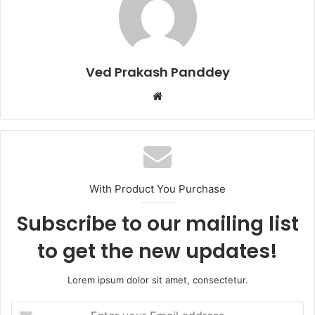
o
o
o
n
k
Ved Prakash Panddey
With Product You Purchase
Subscribe to our mailing list
to get the new updates!
Lorem ipsum dolor sit amet, consectetur.