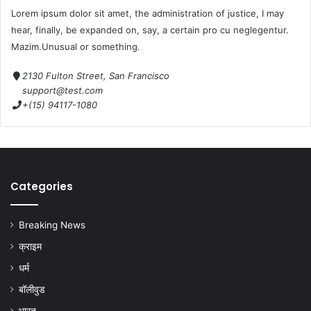
Lorem ipsum dolor sit amet, the administration of justice, I may
hear, finally, be expanded on, say, a certain pro cu neglegentur.
Mazim.Unusual or something.
2130 Fulton Street, San Francisco
support@test.com
+(15) 94117-1080
Categories
Breaking News
क्राइम
धर्म
बॉलीवुड