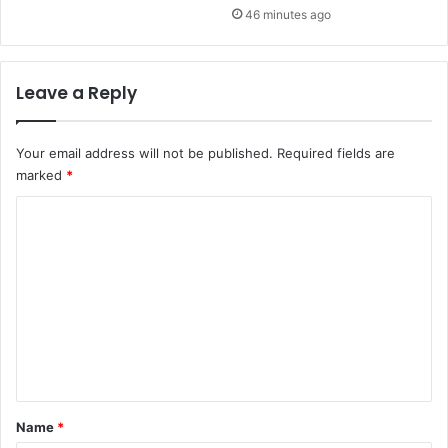
46 minutes ago
Leave a Reply
Your email address will not be published.
Required fields are
marked
*
C
o
m
m
e
n
t
*
Name
*