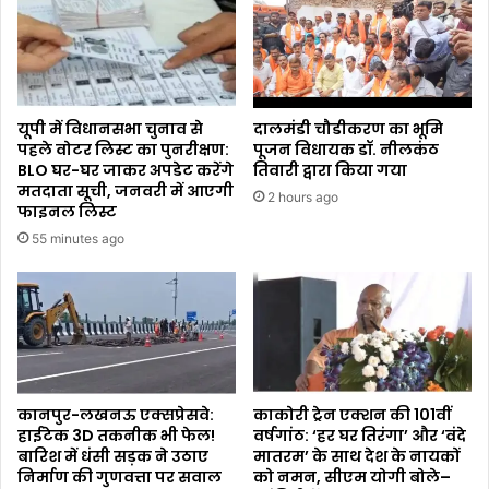
यूपी में विधानसभा चुनाव से
दालमंडी चौडीकरण का भूमि
पहले वोटर लिस्ट का पुनरीक्षण:
पूजन विधायक डॉ. नीलकंठ
BLO घर-घर जाकर अपडेट करेंगे
तिवारी द्वारा किया गया
मतदाता सूची, जनवरी में आएगी
2 hours ago
फाइनल लिस्ट
55 minutes ago
कानपुर-लखनऊ एक्सप्रेसवे:
काकोरी ट्रेन एक्शन की 101वीं
हाईटेक 3D तकनीक भी फेल!
वर्षगांठ: ‘हर घर तिरंगा’ और ‘वंदे
बारिश में धंसी सड़क ने उठाए
मातरम’ के साथ देश के नायकों
निर्माण की गुणवत्ता पर सवाल
को नमन, सीएम योगी बोले–