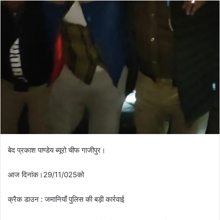
बेद प्रकाश पाण्डेय ब्यूरो चीफ गाजीपुर।
आज दिनांक।29/11/025को
क्रैक डाउन : जमानियाँ पुलिस की बड़ी कार्रवाई