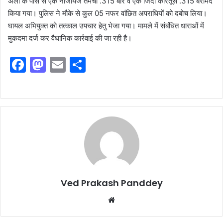
अली के पास से एक नाजायज तमंचा .315 बोर व एक जिंदा कारतूस .315 बरामद
किया गया। पुलिस ने मौके से कुल 05 नफर वांछित अपराधियों को दबोच लिया।
घायल अभियुक्त को तत्काल उपचार हेतु भेजा गया। मामले में संबंधित धाराओं में
मुकदमा दर्ज कर वैधानिक कार्रवाई की जा रही है।
F
M
E
S
a
a
m
h
c
st
ai
ar
e
o
l
e
b
d
o
o
o
n
k
Ved Prakash Panddey