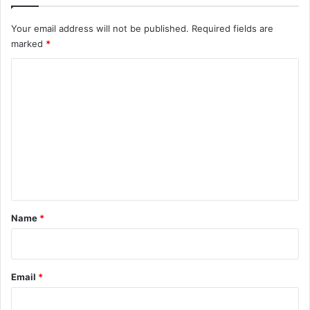
Your email address will not be published.
Required fields are
marked
*
C
o
m
m
e
n
t
*
Name
*
Email
*