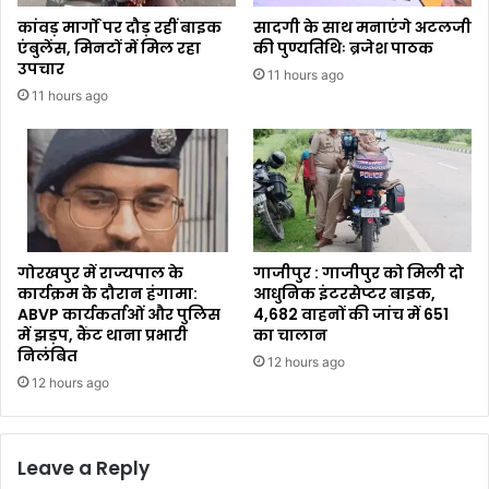
कांवड़ मार्गों पर दौड़ रहीं बाइक
सादगी के साथ मनाएंगे अटलजी
एंबुलेंस, मिनटों में मिल रहा
की पुण्यतिथिः ब्रजेश पाठक
उपचार
11 hours ago
11 hours ago
गोरखपुर में राज्यपाल के
गाजीपुर : गाजीपुर को मिली दो
कार्यक्रम के दौरान हंगामा:
आधुनिक इंटरसेप्टर बाइक,
ABVP कार्यकर्ताओं और पुलिस
4,682 वाहनों की जांच में 651
में झड़प, कैंट थाना प्रभारी
का चालान
निलंबित
12 hours ago
12 hours ago
Leave a Reply