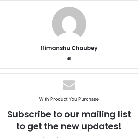
e
o
l
e
b
d
o
o
o
n
k
Himanshu Chaubey
With Product You Purchase
Subscribe to our mailing list
to get the new updates!