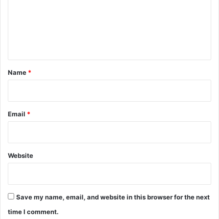
m
e
n
t
*
Name
*
Email
*
Website
Save my name, email, and website in this browser for the next
time I comment.