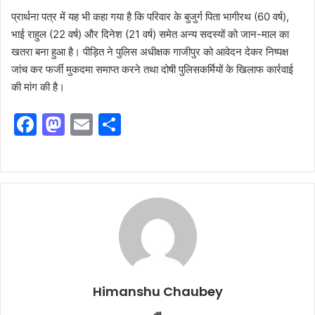
प्रार्थना पत्र में यह भी कहा गया है कि परिवार के बुजुर्ग पिता भागीरथ (60 वर्ष),
भाई राहुल (22 वर्ष) और दिनेश (21 वर्ष) समेत अन्य सदस्यों को जान-माल का
खतरा बना हुआ है। पीड़ित ने पुलिस अधीक्षक गाजीपुर को आवेदन देकर निष्पक्ष
जांच कर फर्जी मुकदमा समाप्त करने तथा दोषी पुलिसकर्मियों के खिलाफ कार्रवाई
की मांग की है।
F
M
E
S
a
a
m
h
c
st
ai
ar
e
o
l
e
b
d
o
o
o
n
k
Himanshu Chaubey