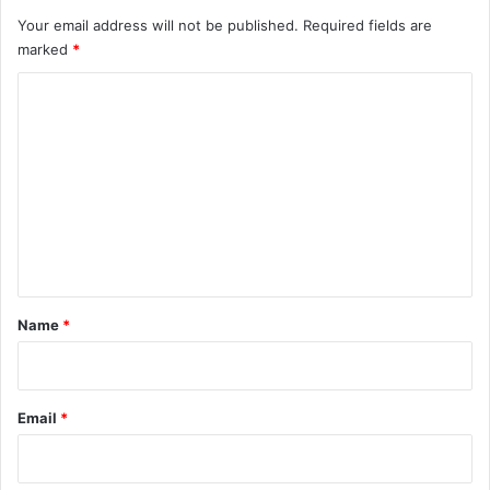
Your email address will not be published.
Required fields are
marked
*
C
o
m
m
e
n
t
*
Name
*
Email
*