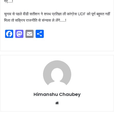
गए….!
चुनाव से पहले वीडी सतीशन ने शपथ प्रतिज्ञा ली कांग्रेस UDF को पूर्ण बहुमत नहीं
मिला तो सक्रिय राजनीति से संन्यास ले लेंगे…..!
F
M
E
S
a
a
m
h
c
st
ai
ar
e
o
l
e
b
d
o
o
o
n
k
Himanshu Chaubey