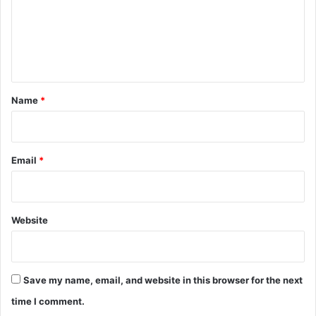
m
e
n
t
*
Name
*
Email
*
Website
Save my name, email, and website in this browser for the next
time I comment.