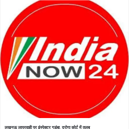
लखनऊ लापरवाही पर इंस्पेक्टर गुडंबा, दरोगा कोर्ट में तलब