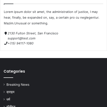
Lorem ipsum dolor sit amet, the administration of justice, I may
hear, finally, be expanded on, say, a certain pro cu neglegentur.
Mazim.Unusual or something.
2130 Fulton Street, San Francisco
support@test.com
+(15) 94117-1080
Categories
Breaking News
क्राइम
धर्म
बॉलीवुड