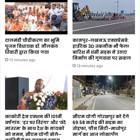
दालमंडी चौडीकरण का भूमि
कानपुर-लखनऊ एक्सप्रेसवे:
पूजन विधायक डॉ. नीलकंठ
हाईटेक 3D तकनीक भी फेल!
तिवारी द्वारा किया गया
बारिश में धंसी सड़क ने उठाए
निर्माण की गुणवत्ता पर सवाल
15 minutes ago
18 minutes ago
काकोरी ट्रेन एक्शन की 101वीं
सीएम योगी गोरखपुर को देंगे
वर्षगांठ: ‘हर घर तिरंगा’ और ‘वंदे
₹69.58 करोड़ की सड़क का
मातरम’ के साथ देश के नायकों
तोहफा, ग्रीन सिटी-माधोपुर
को नमन, सीएम योगी बोले–
मार्ग का आज लोकार्पण