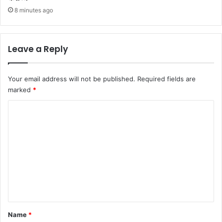
8 minutes ago
Leave a Reply
Your email address will not be published.
Required fields are
marked
*
C
o
m
m
e
n
t
*
Name
*