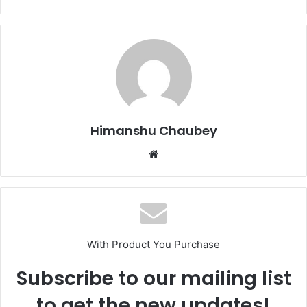
c
st
ai
ar
e
o
l
e
b
d
o
o
o
n
k
Himanshu Chaubey
With Product You Purchase
Subscribe to our mailing list
to get the new updates!