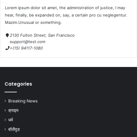
Lorem ipsum dolor sit amet, the administration of justice, I may
hear, finally, be expanded on, say, a certain pro cu neglegentur.
Mazim.Unusual or something.
2130 Fulton Street, San Francisco
support@test.com
+(15) 94117-1080
Categories
Breaking News
क्राइम
धर्म
बॉलीवुड