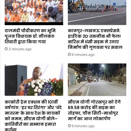
दालमंडी चौडीकरण का भूमि
कानपुर-लखनऊ एक्सप्रेसवे:
पूजन विधायक डॉ. नीलकंठ
हाईटेक 3D तकनीक भी फेल!
तिवारी द्वारा किया गया
बारिश में धंसी सड़क ने उठाए
निर्माण की गुणवत्ता पर सवाल
3 minutes ago
6 minutes ago
काकोरी ट्रेन एक्शन की 101वीं
सीएम योगी गोरखपुर को देंगे
वर्षगांठ: ‘हर घर तिरंगा’ और ‘वंदे
₹69.58 करोड़ की सड़क का
मातरम’ के साथ देश के नायकों
तोहफा, ग्रीन सिटी-माधोपुर
को नमन, सीएम योगी बोले–
मार्ग का आज लोकार्पण
क्रांतिवीरों का सम्मान हमारा
9 minutes ago
कर्तव्य ​