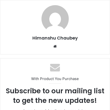
e
o
l
e
b
d
o
o
o
n
k
Himanshu Chaubey
With Product You Purchase
Subscribe to our mailing list
to get the new updates!