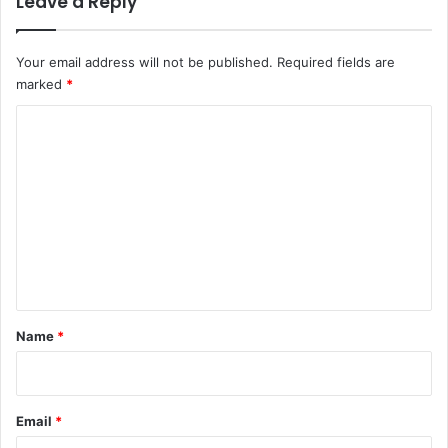
Leave a Reply
Your email address will not be published.
Required fields are
marked
*
C
o
m
m
e
n
t
*
Name
*
Email
*