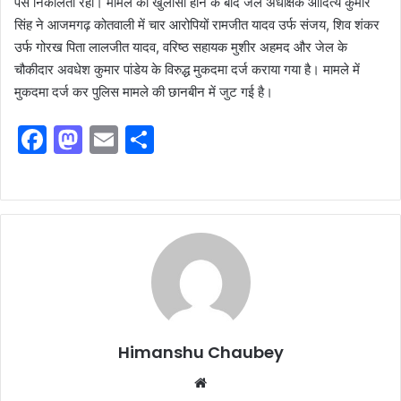
पैसे निकालता रहा। मामले का खुलासा होने के बाद जेल अधीक्षक आदित्य कुमार
सिंह ने आजमगढ़ कोतवाली में चार आरोपियों रामजीत यादव उर्फ संजय, शिव शंकर
उर्फ गोरख पिता लालजीत यादव, वरिष्ठ सहायक मुशीर अहमद और जेल के
चौकीदार अवधेश कुमार पांडेय के विरुद्ध मुकदमा दर्ज कराया गया है। मामले में
मुकदमा दर्ज कर पुलिस मामले की छानबीन में जुट गई है।
F
M
E
S
a
a
m
h
c
st
ai
ar
e
o
l
e
b
d
o
o
o
n
k
Himanshu Chaubey