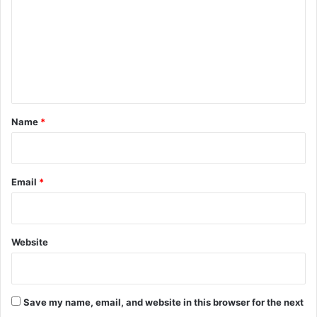
m
m
e
n
t
*
Name
*
Email
*
Website
Save my name, email, and website in this browser for the next