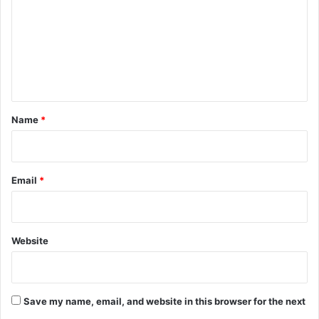
m
m
e
n
t
*
Name
*
Email
*
Website
Save my name, email, and website in this browser for the next