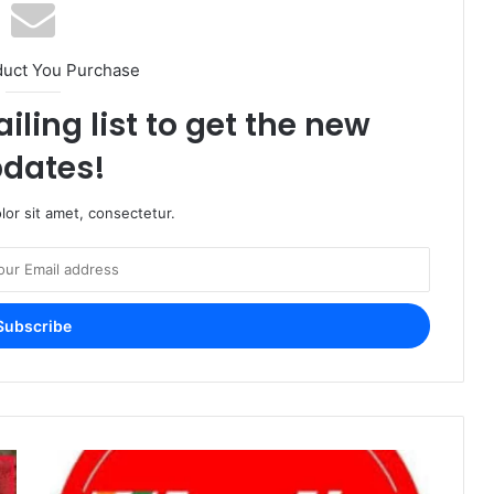
duct You Purchase
iling list to get the new
dates!
or sit amet, consectetur.