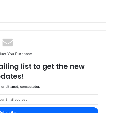
duct You Purchase
iling list to get the new
dates!
or sit amet, consectetur.