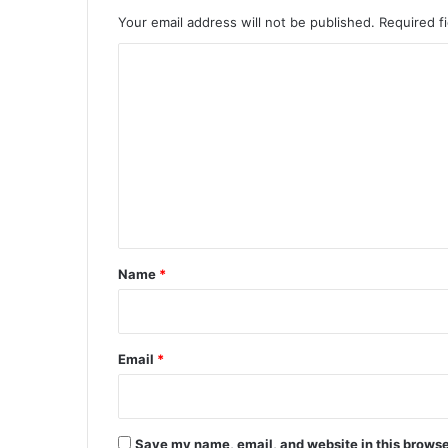
Your email address will not be published.
Required f
C
o
m
m
e
n
t
*
Name
*
Email
*
Save my name, email, and website in this browse