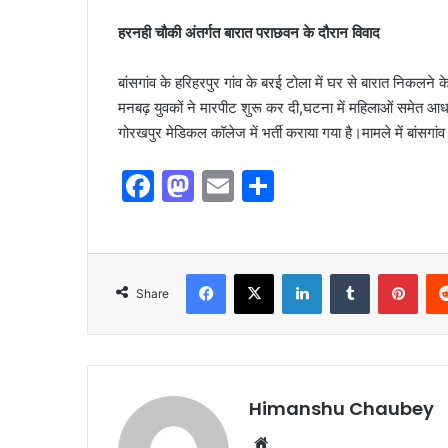
हरनही चौकी अंतर्गत बारात पराछवन के दौरान विवाद
बांसगांव के हरिहरपुर गांव के बरई टोला में घर से बारात निकलन
मनबढ़ युवकों ने मारपीट शुरू कर दी,घटना में महिलाओं समेत 
गोरखपुर मेडिकल कॉलेज में भर्ती कराया गया है।मामले में बांसगांव
F
M
E
S
a
a
m
h
c
st
ai
ar
e
o
l
e
Share
b
d
o
o
o
n
k
Himanshu Chaubey