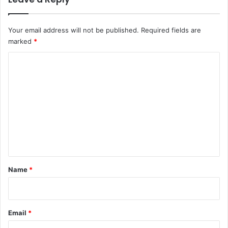
Your email address will not be published.
Required fields are
marked
*
C
o
m
m
e
n
t
*
Name
*
Email
*