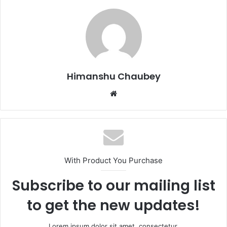
e
o
l
e
b
d
o
o
o
n
k
Himanshu Chaubey
With Product You Purchase
Subscribe to our mailing list
to get the new updates!
Lorem ipsum dolor sit amet, consectetur.