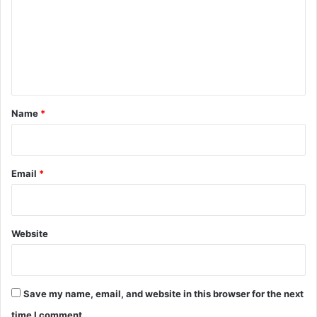
m
m
e
n
t
*
Name
*
Email
*
Website
Save my name, email, and website in this browser for the next
time I comment.