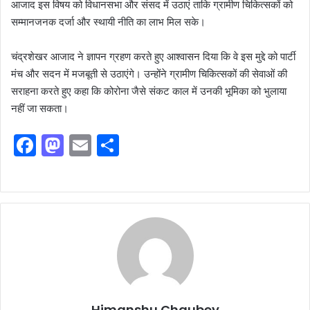
आजाद इस विषय को विधानसभा और संसद में उठाएं ताकि ग्रामीण चिकित्सकों को
सम्मानजनक दर्जा और स्थायी नीति का लाभ मिल सके।
चंद्रशेखर आजाद ने ज्ञापन ग्रहण करते हुए आश्वासन दिया कि वे इस मुद्दे को पार्टी
मंच और सदन में मजबूती से उठाएंगे। उन्होंने ग्रामीण चिकित्सकों की सेवाओं की
सराहना करते हुए कहा कि कोरोना जैसे संकट काल में उनकी भूमिका को भुलाया
नहीं जा सकता।
F
M
E
S
a
a
m
h
c
st
ai
ar
e
o
l
e
b
d
o
o
o
n
k
Himanshu Chaubey