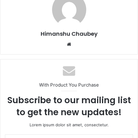
o
o
o
n
k
Himanshu Chaubey
With Product You Purchase
Subscribe to our mailing list
to get the new updates!
Lorem ipsum dolor sit amet, consectetur.