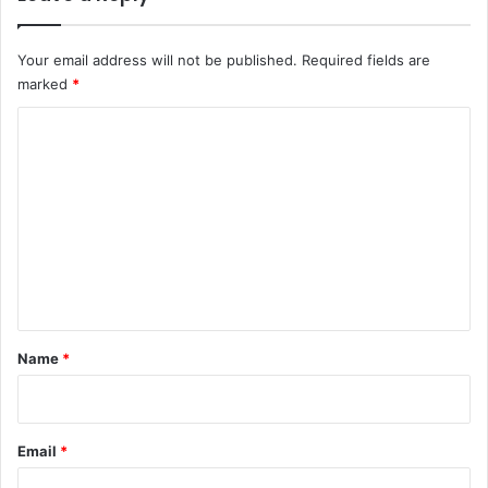
Your email address will not be published.
Required fields are
marked
*
C
o
m
m
e
n
t
*
Name
*
Email
*