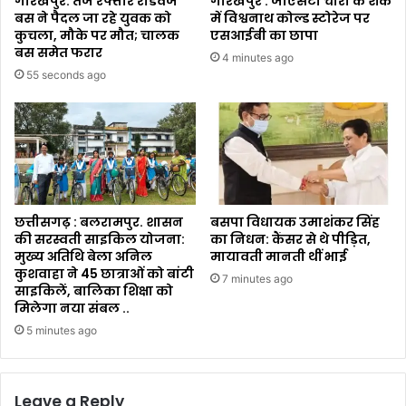
गोरखपुर: तेज रफ्तार रोडवेज
गोरखपुर : जीएसटी चोरी के शक
बस ने पैदल जा रहे युवक को
में विश्वनाथ कोल्ड स्टोरेज पर
कुचला, मौके पर मौत; चालक
एसआईबी का छापा
बस समेत फरार
4 minutes ago
55 seconds ago
छत्तीसगढ़ : बलरामपुर. शासन
बसपा विधायक उमाशंकर सिंह
की सरस्वती साइकिल योजना:
का निधन: कैंसर से थे पीड़ित,
मुख्य अतिथि बेला अनिल
मायावती मानती थीं भाई
कुशवाहा ने 45 छात्राओं को बांटी
7 minutes ago
साइकिलें, बालिका शिक्षा को
मिलेगा नया संबल ..
5 minutes ago
Leave a Reply