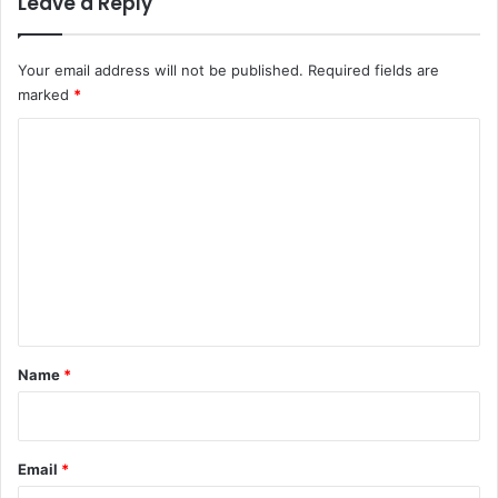
Leave a Reply
Your email address will not be published.
Required fields are
marked
*
C
o
m
m
e
n
t
*
Name
*
Email
*