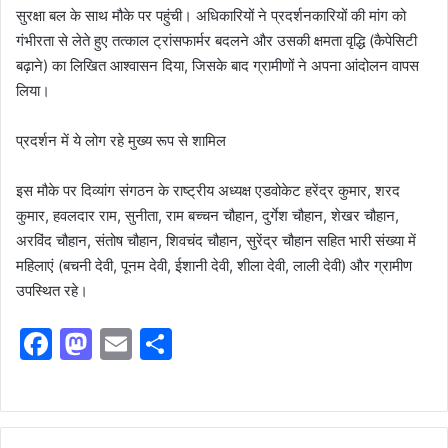
सुरक्षा बल के साथ मौके पर पहुंची। अधिकारियों ने प्रदर्शनकारियों की मांग को
गंभीरता से लेते हुए तत्काल ट्रांसफार्मर बदलने और उसकी क्षमता वृद्धि (कैपेसिटी
बढ़ाने) का लिखित आश्वासन दिया, जिसके बाद ग्रामीणों ने अपना आंदोलन वापस
लिया।
​प्रदर्शन में ये लोग रहे मुख्य रूप से शामिल
​इस मौके पर दिव्यांग संगठन के राष्ट्रीय अध्यक्ष एडवोकेट हरेंद्र कुमार, शरद
कुमार, हवलदार राम, सुनीता, राम बच्चन चौहान, दुर्गेश चौहान, शेखर चौहान,
अरविंद चौहान, संतोष चौहान, शिवचंद चौहान, सुरेंद्र चौहान सहित भारी संख्या में
महिलाएं (बचनी देवी, पूनम देवी, ईशानी देवी, शीला देवी, लाली देवी) और ग्रामीण
उपस्थित रहे।
F
M
E
S
a
a
m
h
c
st
ai
ar
e
o
l
e