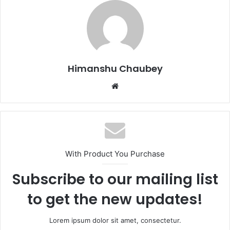
b
d
o
o
o
n
k
Himanshu Chaubey
With Product You Purchase
Subscribe to our mailing list
to get the new updates!
Lorem ipsum dolor sit amet, consectetur.