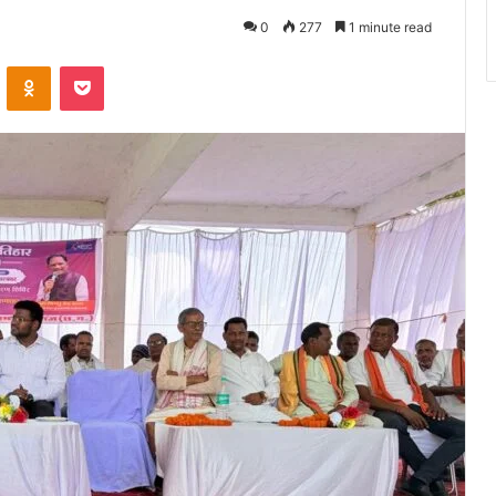
0
277
1 minute read