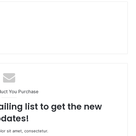
duct You Purchase
iling list to get the new
dates!
or sit amet, consectetur.