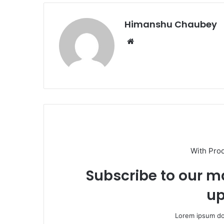
o
n
k
Himanshu Chaubey
With Pro
Subscribe to our ma
up
Lorem ipsum dol