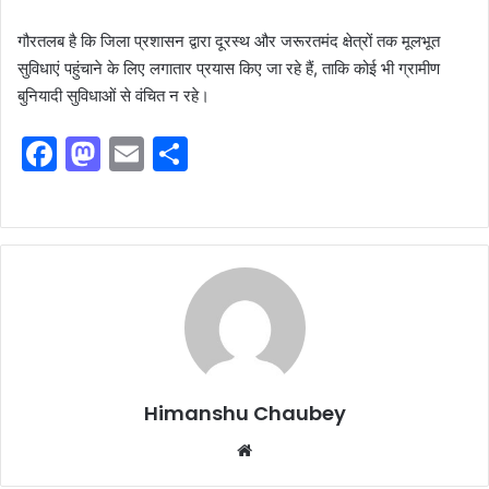
गौरतलब है कि जिला प्रशासन द्वारा दूरस्थ और जरूरतमंद क्षेत्रों तक मूलभूत
सुविधाएं पहुंचाने के लिए लगातार प्रयास किए जा रहे हैं, ताकि कोई भी ग्रामीण
बुनियादी सुविधाओं से वंचित न रहे।
F
M
E
S
a
a
m
h
c
st
ai
ar
e
o
l
e
b
d
o
o
o
n
k
Himanshu Chaubey