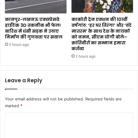
कानपुर-लखनऊ एक्सप्रेसवे:
काकोरी ट्रेन एक्शन की 101वीं
हाईटेक 3D तकनीक भी फेल!
वर्षगांठ: ‘हर घर तिरंगा’ और ‘वंदे
बारिश में धंसी सड़क ने उठाए
मातरम’ के साथ देश के नायकों
निर्माण की गुणवत्ता पर सवाल
को नमन, सीएम योगी बोले–
क्रांतिवीरों का सम्मान हमारा
2 hours ago
कर्तव्य ​
2 hours ago
Leave a Reply
Your email address will not be published.
Required fields are
marked
*
C
o
m