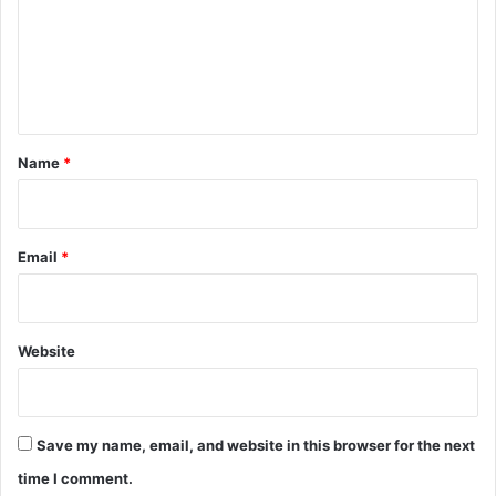
m
e
n
t
*
Name
*
Email
*
Website
Save my name, email, and website in this browser for the next
time I comment.