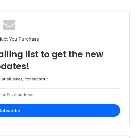
duct You Purchase
iling list to get the new
dates!
or sit amet, consectetur.