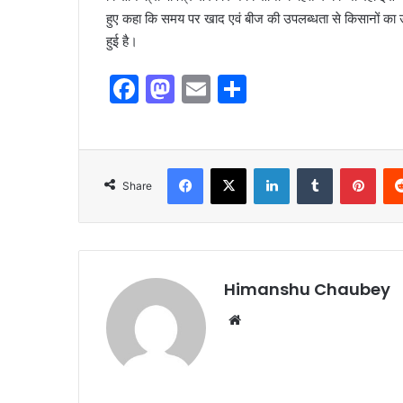
हुए कहा कि समय पर खाद एवं बीज की उपलब्धता से किसानों का उ
हुई है।
F
M
E
S
a
a
m
h
c
st
ai
ar
e
o
l
e
Share
b
d
o
o
o
n
k
Himanshu Chaubey